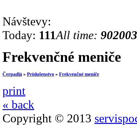
Návštevy:
Today:
111
All time:
90200
Frekvenčné meniče
Čerpadlá
»
Príslušenstvo
»
Frekvenčné meniče
print
« back
Copyright © 2013
servispo