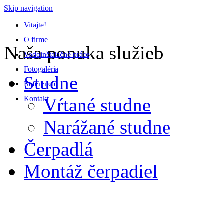
Skip navigation
Vitajte!
O firme
Naša ponuka služieb
Vodoinštalačné práce
Fotogaléria
Studne
Referencie
Kontakt
Vŕtané studne
Narážané studne
Čerpadlá
Montáž čerpadiel