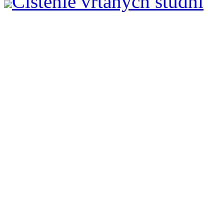
Čistenie vŕtaných studní